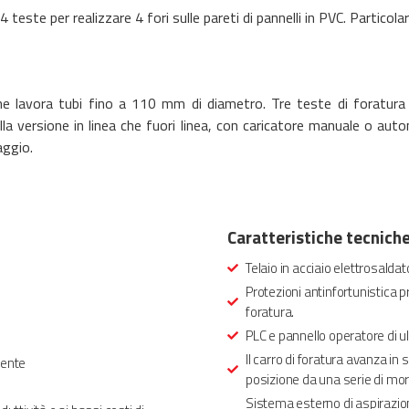
 teste per realizzare 4 fori sulle pareti di pannelli in PVC. Particol
e lavora tubi fino a 110 mm di diametro. Tre teste di foratura
lla versione in linea che fuori linea, con caricatore manuale o auto
aggio.
Caratteristiche tecnich
Telaio in acciaio elettrosaldato
Protezioni antinfortunistica p
foratura.
PLC e pannello operatore di u
Il carro di foratura avanza in 
iente
posizione da una serie di mor
Sistema esterno di aspirazione