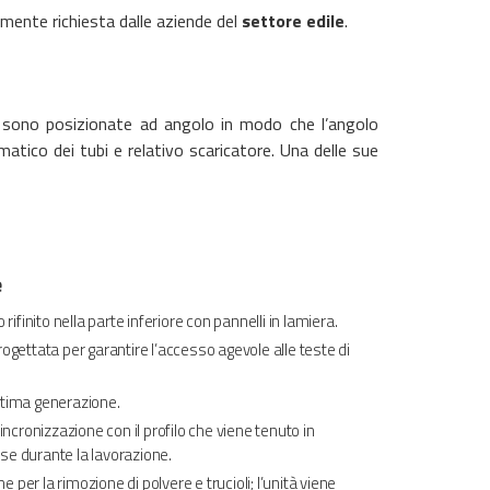
armente richiesta dalle aziende del
settore edile
.
 sono posizionate ad angolo in modo che l’angolo
matico dei tubi e relativo scaricatore. Una delle sue
e
 rifinito nella parte inferiore con pannelli in lamiera.
rogettata per garantire l’accesso agevole alle teste di
ltima generazione.
sincronizzazione con il profilo che viene tenuto in
se durante la lavorazione.
 per la rimozione di polvere e trucioli; l’unità viene