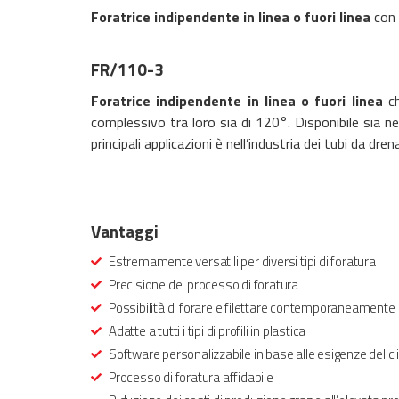
Foratrice indipendente in linea o fuori linea
con 4
FR/110-3
Foratrice indipendente in linea o fuori linea
ch
complessivo tra loro sia di 120°. Disponibile sia ne
principali applicazioni è nell’industria dei tubi da dren
Vantaggi
Estremamente versatili per diversi tipi di foratura
Precisione del processo di foratura
Possibilità di forare e filettare contemporaneamente
Adatte a tutti i tipi di profili in plastica
Software personalizzabile in base alle esigenze del cl
Processo di foratura affidabile