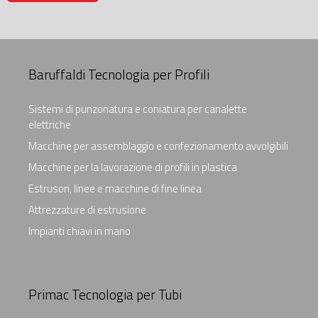
Baruffaldi Tecnologia per Profili
Sistemi di punzonatura e coniatura per canalette
elettriche
Macchine per assemblaggio e confezionamento avvolgibili
Macchine per la lavorazione di profili in plastica
Estrusori, linee e macchine di fine linea
Attrezzature di estrusione
Impianti chiavi in mano
Primac Tecnologia per Tubi